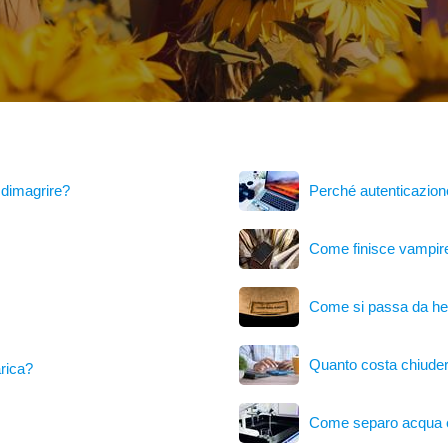
r dimagrire?
Perché autenticazione
Come finisce vampire
Come si passa da her
Quanto costa chiudere
arica?
Come separo acqua 