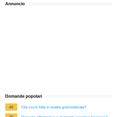
Annuncio
Domande popolari
40
Che cos'è folla in analisi grammaticale?
35
Risposta affermativa a domanda negativa francese?