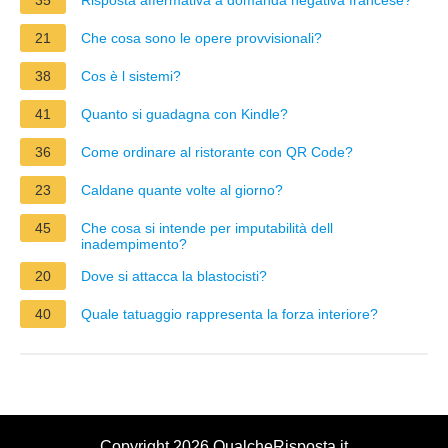
21
Che cosa sono le opere provvisionali?
38
Cos è l sistemi?
41
Quanto si guadagna con Kindle?
36
Come ordinare al ristorante con QR Code?
23
Caldane quante volte al giorno?
45
Che cosa si intende per imputabilità dell
inadempimento?
20
Dove si attacca la blastocisti?
40
Quale tatuaggio rappresenta la forza interiore?
Copyright 2026 QualcheRisposta.it