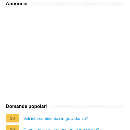
Annuncio
Domande popolari
30
Voli intercontinentali in gravidanza?
30
Cane che si gratta dopo antiparassitario?