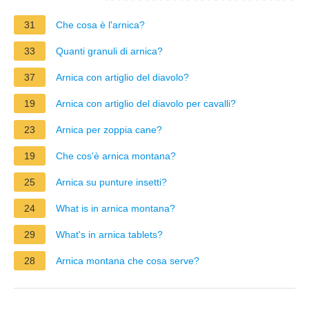
31
Che cosa è l'arnica?
33
Quanti granuli di arnica?
37
Arnica con artiglio del diavolo?
19
Arnica con artiglio del diavolo per cavalli?
23
Arnica per zoppia cane?
19
Che cos'è arnica montana?
25
Arnica su punture insetti?
24
What is in arnica montana?
29
What's in arnica tablets?
28
Arnica montana che cosa serve?