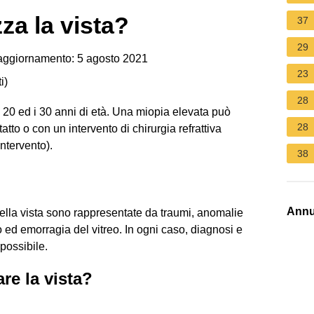
zza la vista?
37
29
aggiornamento: 5 agosto 2021
23
i
)
28
a 20 ed i 30 anni di età. Una miopia elevata può
28
atto o con un intervento di chirurgia refrattiva
intervento).
38
Annu
della vista sono rappresentate da traumi, anomalie
o ed emorragia del vitreo. In ogni caso, diagnosi e
possibile.
re la vista?