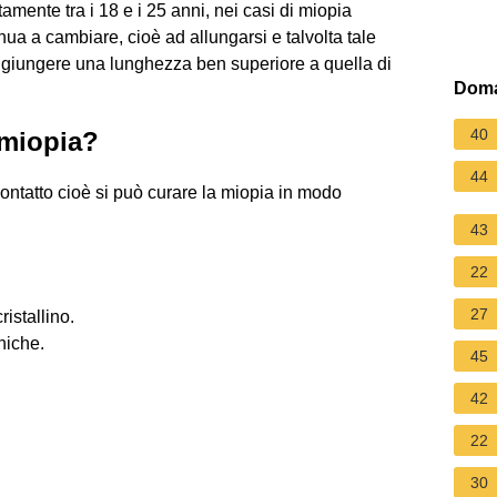
amente tra i 18 e i 25 anni, nei casi di miopia
nua a cambiare, cioè ad allungarsi e talvolta tale
raggiungere una lunghezza ben superiore a quella di
Doma
40
 miopia?
44
 contatto cioè si può curare la miopia in modo
43
22
27
ristallino.
chiche.
45
42
22
30