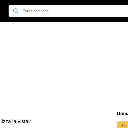
Doma
lizza la vista?
45