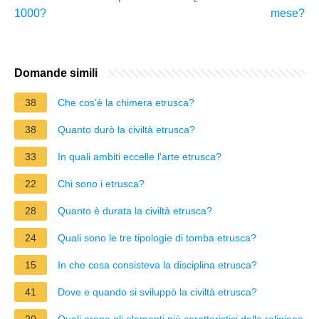
1000?
mese?
Domande simili
38
Che cos'è la chimera etrusca?
38
Quanto durò la civiltà etrusca?
33
In quali ambiti eccelle l'arte etrusca?
22
Chi sono i etrusca?
28
Quanto è durata la civiltà etrusca?
24
Quali sono le tre tipologie di tomba etrusca?
15
In che cosa consisteva la disciplina etrusca?
41
Dove e quando si sviluppò la civiltà etrusca?
20
Quali erano gli elementi più caratteristici della religione