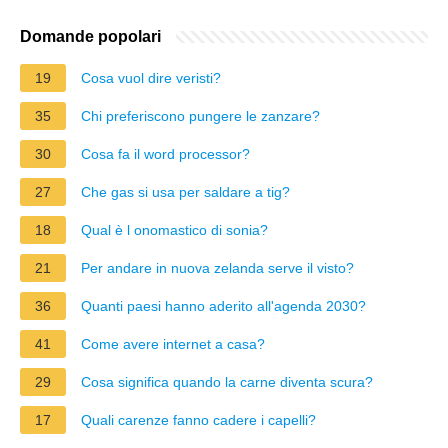
Domande popolari
19
Cosa vuol dire veristi?
35
Chi preferiscono pungere le zanzare?
30
Cosa fa il word processor?
27
Che gas si usa per saldare a tig?
18
Qual è l onomastico di sonia?
21
Per andare in nuova zelanda serve il visto?
36
Quanti paesi hanno aderito all'agenda 2030?
41
Come avere internet a casa?
29
Cosa significa quando la carne diventa scura?
17
Quali carenze fanno cadere i capelli?