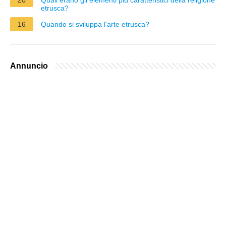
etrusca?
16
Quando si sviluppa l'arte etrusca?
Annuncio