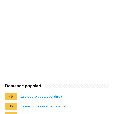
Domande popolari
45
Esplodere cosa vuol dire?
35
Come funziona il battistero?