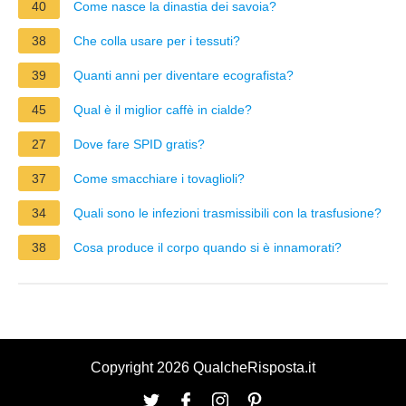
40
Come nasce la dinastia dei savoia?
38
Che colla usare per i tessuti?
39
Quanti anni per diventare ecografista?
45
Qual è il miglior caffè in cialde?
27
Dove fare SPID gratis?
37
Come smacchiare i tovaglioli?
34
Quali sono le infezioni trasmissibili con la trasfusione?
38
Cosa produce il corpo quando si è innamorati?
Copyright 2026 QualcheRisposta.it