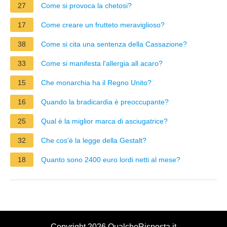
27
Come si provoca la chetosi?
17
Come creare un frutteto meraviglioso?
38
Come si cita una sentenza della Cassazione?
33
Come si manifesta l'allergia all acaro?
15
Che monarchia ha il Regno Unito?
16
Quando la bradicardia è preoccupante?
25
Qual è la miglior marca di asciugatrice?
32
Che cos'è la legge della Gestalt?
18
Quanto sono 2400 euro lordi netti al mese?
Copyright 2026 QualcheRisposta.it