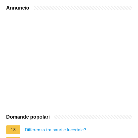
Annuncio
Domande popolari
18
Differenza tra sauri e lucertole?