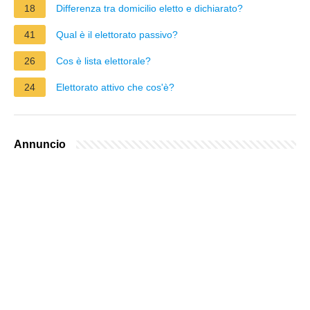
18
Differenza tra domicilio eletto e dichiarato?
41
Qual è il elettorato passivo?
26
Cos è lista elettorale?
24
Elettorato attivo che cos'è?
Annuncio