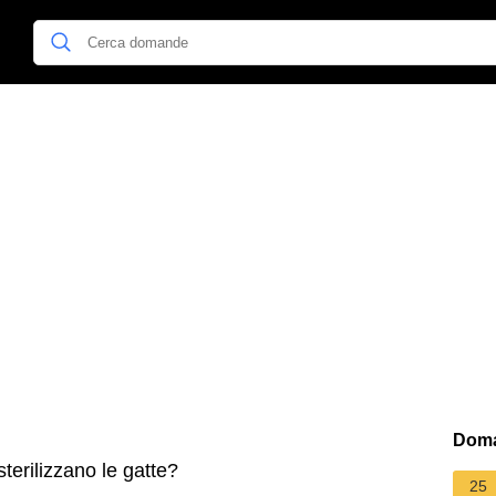
Doma
terilizzano le gatte?
25