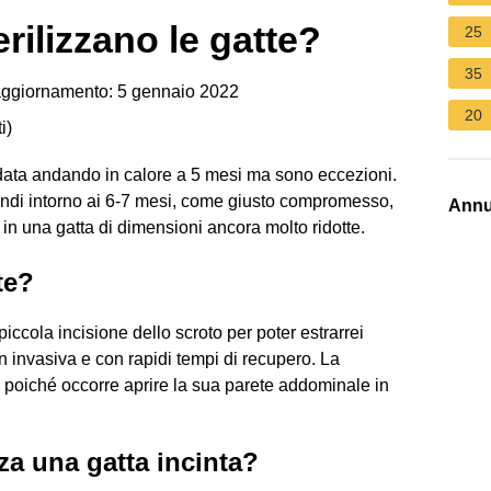
erilizzano le gatte?
25
35
ggiornamento: 5 gennaio 2022
20
i
)
data andando in calore a 5 mesi ma sono eccezioni.
quindi intorno ai 6-7 mesi, come giusto compromesso,
Annu
 in una gatta di dimensioni ancora molto ridotte.
te?
piccola incisione dello scroto per poter estrarrei
on invasiva e con rapidi tempi di recupero. La
 poiché occorre aprire la sua parete addominale in
za una gatta incinta?