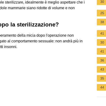
30
uole sterilizzare, idealmente è meglio aspettare che i
andole mammarie siano ridotte di volume e non
25
38
po la sterilizzazione?
41
mperamento della micia dopo l'operazione non
gato al comportamento sessuale: non andrà più in
30
ti insonni.
41
36
43
35
44