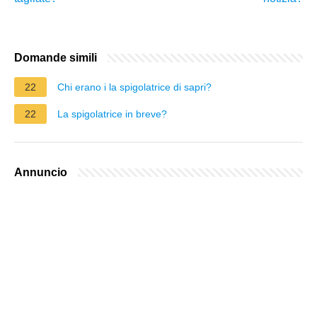
Domande simili
22
Chi erano i la spigolatrice di sapri?
22
La spigolatrice in breve?
Annuncio