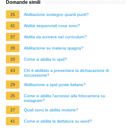
Domande simili
25
Abilitazione sostegno quanti punti?
41
Abilità sequenziali cosa sono?
37
Abilita da scrivere nel curriculum?
39
Abilitazione su materia spagna?
20
Come si abilita lo spid?
43
Chi è abilitato a presentare la dichiarazione di
successione?
29
Abilitazione a spid poste italiane?
25
Come si abilita l'accesso alla fotocamera su
instagram?
27
Quali sono le abilita motorie?
41
Come si abilita la dettatura su word?