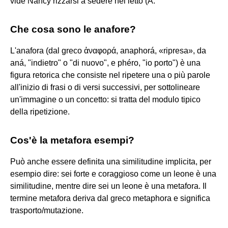
vide Nancy rizzarsi a sedere nel letto (A.
Che cosa sono le anafore?
L'anafora (dal greco ἀναφορά, anaphorá, «ripresa», da
aná, "indietro" o "di nuovo", e phéro, "io porto") è una
figura retorica che consiste nel ripetere una o più parole
all'inizio di frasi o di versi successivi, per sottolineare
un'immagine o un concetto: si tratta del modulo tipico
della ripetizione.
Cos'è la metafora esempi?
Può anche essere definita una similitudine implicita, per
esempio dire: sei forte e coraggioso come un leone è una
similitudine, mentre dire sei un leone è una metafora. Il
termine metafora deriva dal greco metaphora e significa
trasporto/mutazione.