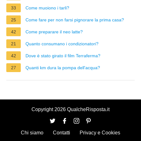
33
Come muoiono i tarli?
25
Come fare per non farsi pignorare la prima casa?
42
Come preparare il neo latte?
21
Quanto consumano i condizionatori?
42
Dove è stato girato il film Terraferma?
27
Quanti km dura la pompa dell'acqua?
Copyright 2026 QualcheRisposta.it
Chi siamo
Contatti
Privacy e Cookies