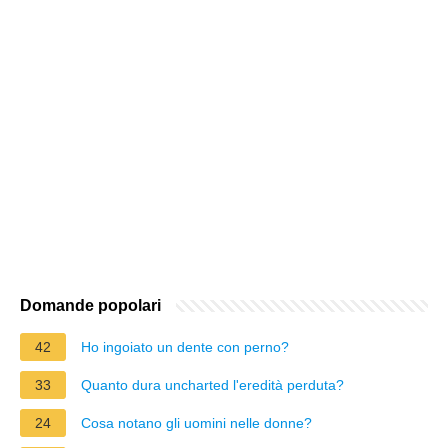
Domande popolari
42
Ho ingoiato un dente con perno?
33
Quanto dura uncharted l'eredità perduta?
24
Cosa notano gli uomini nelle donne?