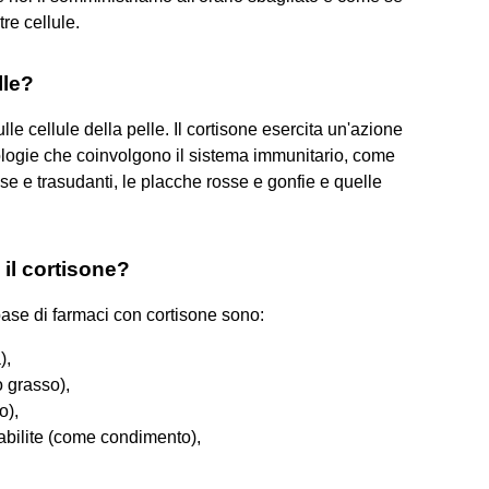
re cellule.
lle?
ulle cellule della pelle. Il cortisone esercita un'azione
ologie che coinvolgono il sistema immunitario, come
se e trasudanti, le placche rosse e gonfie e quelle
il cortisone?
 base di farmaci con cortisone sono:
),
 grasso),
o),
tabilite (come condimento),