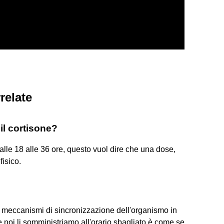
relate
il cortisone?
dalle 18 alle 36 ore, questo vuol dire che una dose,
fisico.
i meccanismi di sincronizzazione dell'organismo in
 noi li somministriamo all'orario sbagliato è come se