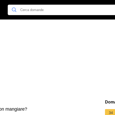
Doma
on mangiare?
34