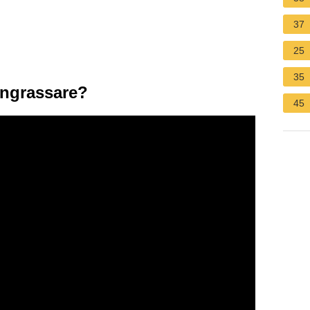
37
25
35
 ingrassare?
45