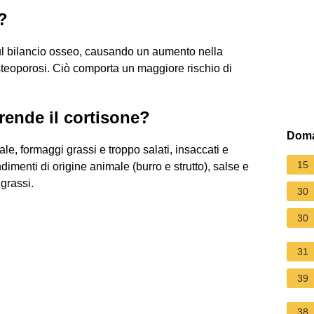
?
sul bilancio osseo, causando un aumento nella
teoporosi. Ciò comporta un maggiore rischio di
rende il cortisone?
Doma
le, formaggi grassi e troppo salati, insaccati e
15
dimenti di origine animale (burro e strutto), salse e
grassi.
30
30
31
39
38