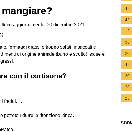
 mangiare?
42
42
ltimo aggiornamento: 30 dicembre 2021
15
i
)
36
le, formaggi grassi e troppo salati, insaccati e
20
dimenti di origine animale (burro e strutto), salse e
grassi.
42
re con il cortisone?
20
28
25
 freddi. ...
 potrete ridurre la ritenzione idrica.
Annu
oPatch.