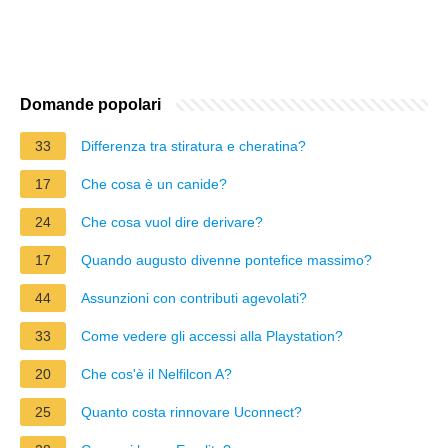
Domande popolari
33
Differenza tra stiratura e cheratina?
17
Che cosa è un canide?
24
Che cosa vuol dire derivare?
17
Quando augusto divenne pontefice massimo?
44
Assunzioni con contributi agevolati?
33
Come vedere gli accessi alla Playstation?
20
Che cos'è il Nelfilcon A?
25
Quanto costa rinnovare Uconnect?