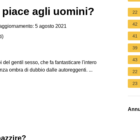
piace agli uomini?
22
42
aggiornamento: 5 agosto 2021
41
i
)
39
43
 del gentil sesso, che fa fantasticare l'intero
za ombra di dubbio dalle autoreggenti. ...
22
23
Annu
pazzire?