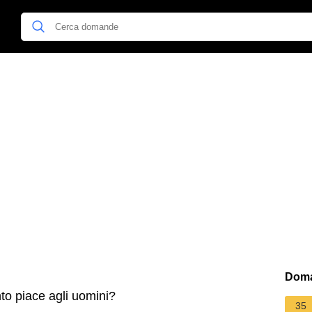
Doma
o piace agli uomini?
35