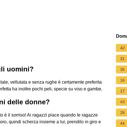
Doma
42
31
gli uomini?
35
16
vitale, vellutata e senza rughe è certamente preferita
fetta ha inoltre pochi peli, specie su viso e gambe.
17
ni delle donne?
43
26
to è il sorriso! Ai ragazzi piace quando le ragazze
oro, quindi scherza insieme a lui, prendilo in giro e
44