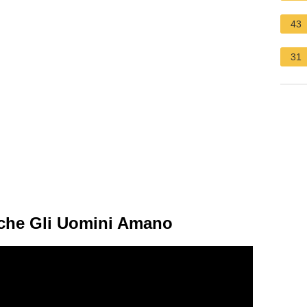
43
31
che Gli Uomini Amano