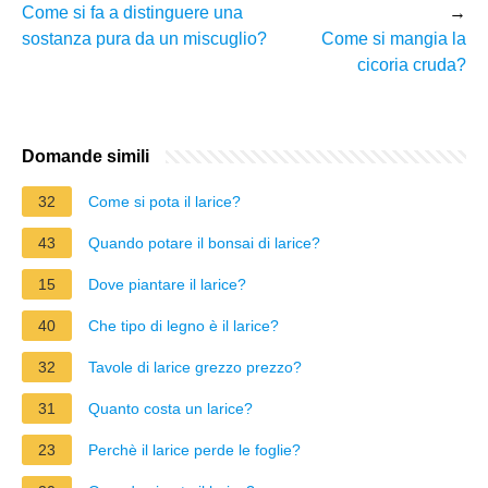
Come si fa a distinguere una
→
sostanza pura da un miscuglio?
Come si mangia la
cicoria cruda?
Domande simili
32
Come si pota il larice?
43
Quando potare il bonsai di larice?
15
Dove piantare il larice?
40
Che tipo di legno è il larice?
32
Tavole di larice grezzo prezzo?
31
Quanto costa un larice?
23
Perchè il larice perde le foglie?