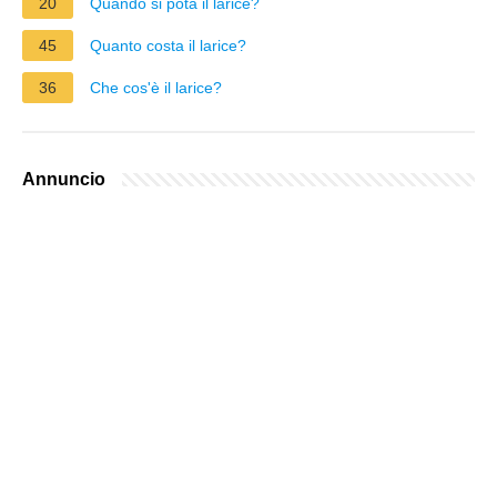
20
Quando si pota il larice?
45
Quanto costa il larice?
36
Che cos'è il larice?
Annuncio