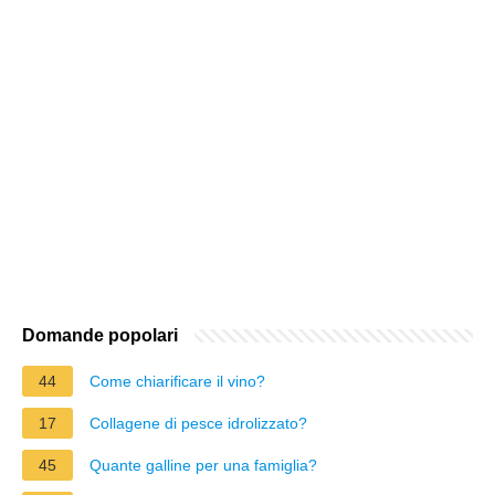
Domande popolari
44
Come chiarificare il vino?
17
Collagene di pesce idrolizzato?
45
Quante galline per una famiglia?