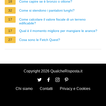
18
Come capire se è bronzo o ottone?
32
Come si stendono i pantaloni lunghi?
17
Come calcolare il valore fiscale di un terreno
edificabile?
17
Qual è il momento migliore per mangiare le arance?
27
Cosa sono le Fetch Quest?
Copyright 2026 QualcheRisposta.it
Chi siamo
Contatti
Privacy e Cookies