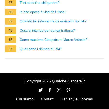
27
Test statistico chi quadro?
30
In che epoca è vissuto Ulisse?
32
Quando far intervenire gli assistenti sociali?
43
Cosa si intende per banca trattaria?
15
Come muoiono Cleopatra e Marco Antonio?
27
Quali sono i divisori di 194?
Copyright 2026 QualcheRisposta.it
Chi siamo
Contatti
Privacy e Cookies