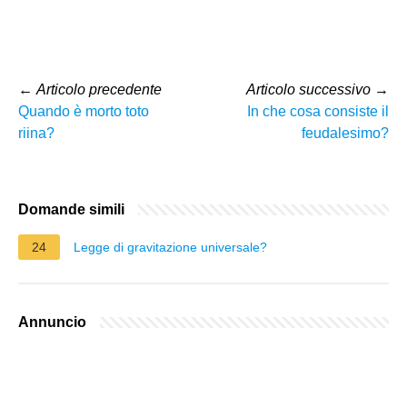
←
Articolo precedente
Articolo successivo
→
Quando è morto toto
In che cosa consiste il
riina?
feudalesimo?
Domande simili
24
Legge di gravitazione universale?
Annuncio