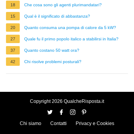
18
Che cosa sono gli agenti plurimandatari?
15
Qual è il significato di abbastanza?
20
Quanto consuma una pompa di calore da 5 kW?
27
Quale fu il primo popolo italico a stabilirsi in Italia?
37
Quanto costano 50 watt ora?
42
Chi risolve problemi posturali?
Copyright 2026 QualcheRisposta.it
Chi siamo
Contatti
Privacy e Cookies