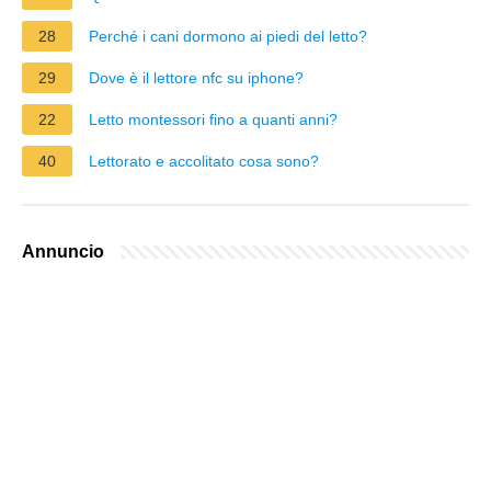
28
Perché i cani dormono ai piedi del letto?
29
Dove è il lettore nfc su iphone?
22
Letto montessori fino a quanti anni?
40
Lettorato e accolitato cosa sono?
Annuncio