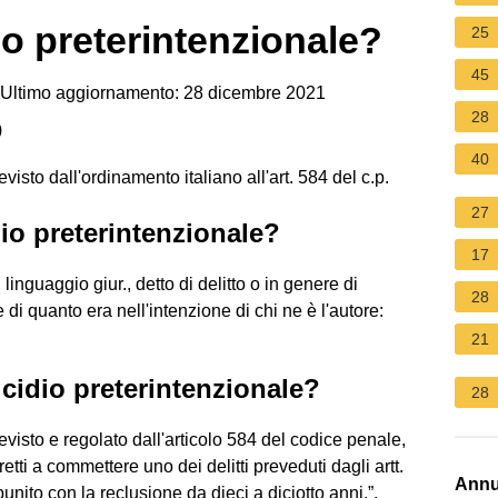
o preterintenzionale?
25
45
Ultimo aggiornamento: 28 dicembre 2021
28
)
40
visto dall'ordinamento italiano all'art. 584 del c.p.
27
io preterintenzionale?
17
 linguaggio giur., detto di delitto o in genere di
28
di quanto era nell'intenzione di chi ne è l'autore:
21
cidio preterintenzionale?
28
evisto e regolato dall'articolo 584 del codice penale,
etti a commettere uno dei delitti preveduti dagli artt.
Annu
nito con la reclusione da dieci a diciotto anni.”.