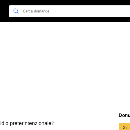
Doma
dio preterintenzionale?
28