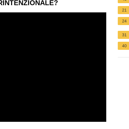
ERINTENZIONALE?
21
24
31
40