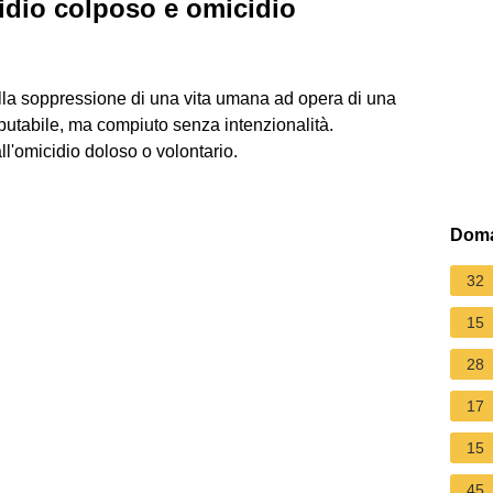
cidio colposo e omicidio
ella soppressione di una vita umana ad opera di una
putabile, ma compiuto senza intenzionalità.
ll'omicidio doloso o volontario.
Doma
32
15
28
17
15
45