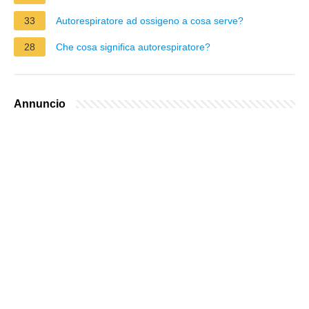
33
Autorespiratore ad ossigeno a cosa serve?
28
Che cosa significa autorespiratore?
Annuncio