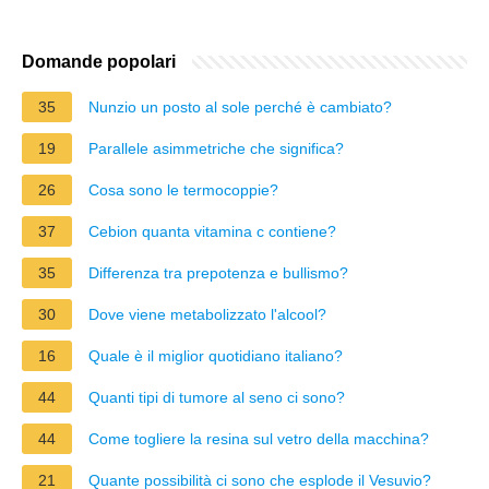
Domande popolari
35
Nunzio un posto al sole perché è cambiato?
19
Parallele asimmetriche che significa?
26
Cosa sono le termocoppie?
37
Cebion quanta vitamina c contiene?
35
Differenza tra prepotenza e bullismo?
30
Dove viene metabolizzato l'alcool?
16
Quale è il miglior quotidiano italiano?
44
Quanti tipi di tumore al seno ci sono?
44
Come togliere la resina sul vetro della macchina?
21
Quante possibilità ci sono che esplode il Vesuvio?