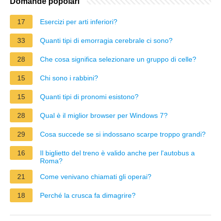
Domande popolari
17
Esercizi per arti inferiori?
33
Quanti tipi di emorragia cerebrale ci sono?
28
Che cosa significa selezionare un gruppo di celle?
15
Chi sono i rabbini?
15
Quanti tipi di pronomi esistono?
28
Qual è il miglior browser per Windows 7?
29
Cosa succede se si indossano scarpe troppo grandi?
16
Il biglietto del treno è valido anche per l'autobus a
Roma?
21
Come venivano chiamati gli operai?
18
Perché la crusca fa dimagrire?