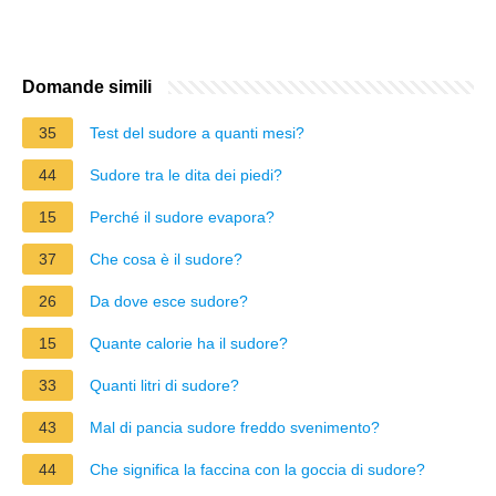
Domande simili
35
Test del sudore a quanti mesi?
44
Sudore tra le dita dei piedi?
15
Perché il sudore evapora?
37
Che cosa è il sudore?
26
Da dove esce sudore?
15
Quante calorie ha il sudore?
33
Quanti litri di sudore?
43
Mal di pancia sudore freddo svenimento?
44
Che significa la faccina con la goccia di sudore?