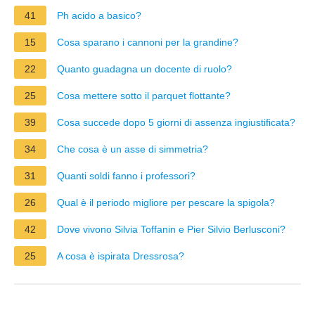
41
Ph acido a basico?
15
Cosa sparano i cannoni per la grandine?
22
Quanto guadagna un docente di ruolo?
25
Cosa mettere sotto il parquet flottante?
39
Cosa succede dopo 5 giorni di assenza ingiustificata?
34
Che cosa è un asse di simmetria?
31
Quanti soldi fanno i professori?
26
Qual è il periodo migliore per pescare la spigola?
42
Dove vivono Silvia Toffanin e Pier Silvio Berlusconi?
25
A cosa è ispirata Dressrosa?