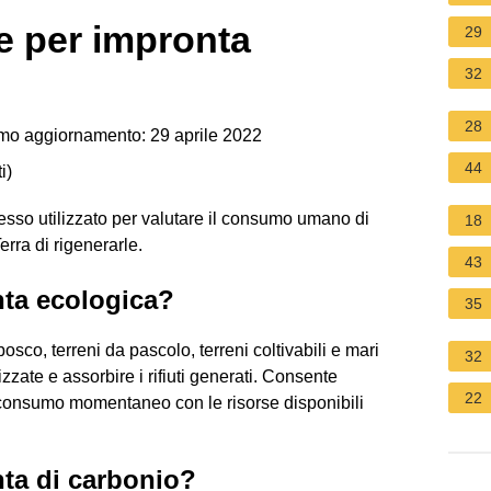
e per impronta
29
32
28
mo aggiornamento: 29 aprile 2022
44
i
)
esso utilizzato per valutare il consumo umano di
18
erra di rigenerarle.
43
nta ecologica?
35
bosco, terreni da pascolo, terreni coltivabili e mari
32
izzate e assorbire i rifiuti generati. Consente
22
ro consumo momentaneo con le risorse disponibili
nta di carbonio?