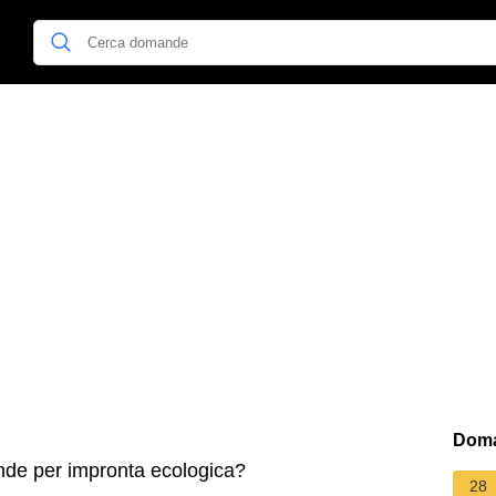
Doma
nde per impronta ecologica?
28