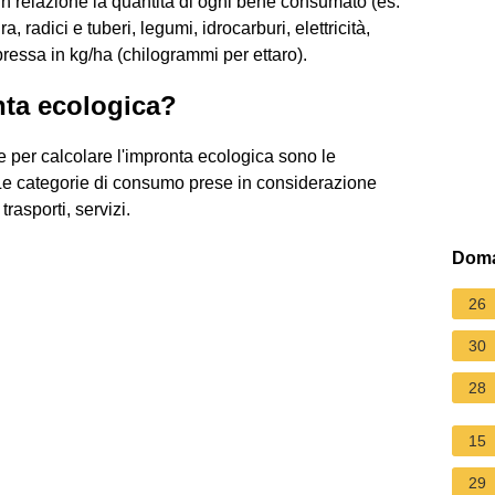
 in relazione la quantità di ogni bene consumato (es.
ra, radici e tuberi, legumi, idrocarburi, elettricità,
ressa in kg/ha (chilogrammi per ettaro).
nta ecologica?
e per calcolare l'impronta ecologica sono le
 Le categorie di consumo prese in considerazione
rasporti, servizi.
Doma
26
30
28
15
29