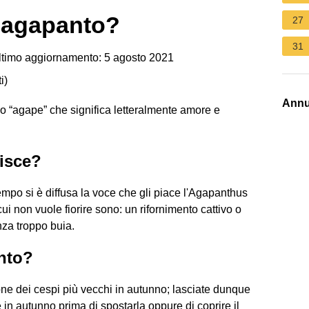
a agapanto?
27
31
timo aggiornamento: 5 agosto 2021
i
)
Annu
o “agape” che significa letteralmente amore e
risce?
mpo si è diffusa la voce che gli piace l'Agapanthus
ui non vuole fiorire sono: un rifornimento cattivo o
nza troppo buia.
nto?
ione dei cespi più vecchi in autunno; lasciate dunque
 in autunno prima di spostarla oppure di coprire il