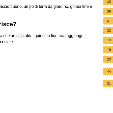
.
45
ccio buono, un po'di terra da giardino, ghiaia fine e
39
41
risce?
32
che ama il caldo, quindi la fioritura raggiunge il
18
 estate.
19
20
44
31