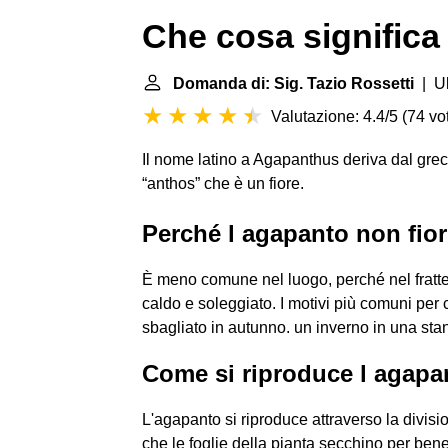
Che cosa signific
Domanda di: Sig. Tazio Rossetti
| Ul
Valutazione: 4.4/5
(
74 vot
Il nome latino a Agapanthus deriva dal grec
“anthos” che è un fiore.
Perché l agapanto non fio
È meno comune nel luogo, perché nel fratte
caldo e soleggiato. I motivi più comuni per c
sbagliato in autunno. un inverno in una sta
Come si riproduce l agapa
L'agapanto si riproduce attraverso la divis
che le foglie della pianta secchino per bene