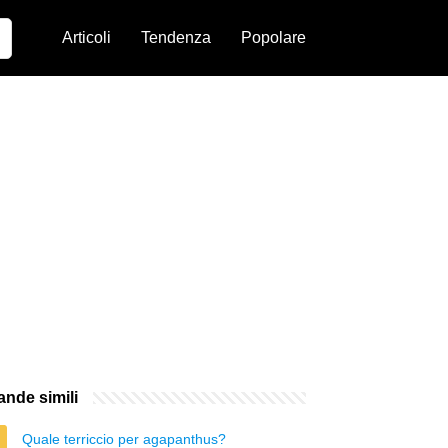
Articoli
Tendenza
Popolare
nde simili
Quale terriccio per agapanthus?