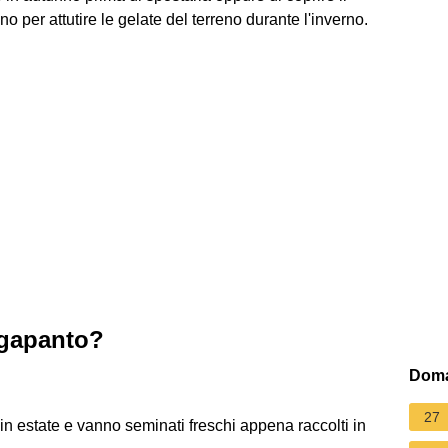
no per attutire le gelate del terreno durante l'inverno.
agapanto?
Doma
27
 in estate e vanno seminati freschi appena raccolti in