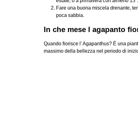
estate, o a primavera con almeno 15°
Fare una buona miscela drenante, terri
poca sabbia.
In che mese l agapanto fio
Quando fiorisce l' Agapanthus? È una pianta 
massimo della bellezza nel periodo di inizio