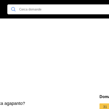
Doma
ca agapanto?
31