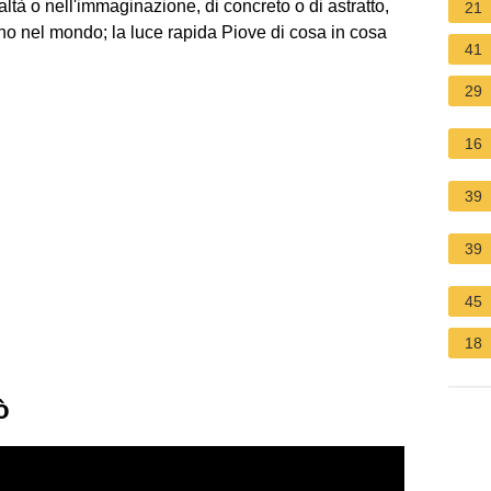
altà o nell'immaginazione, di concreto o di astratto,
21
tono nel mondo; la luce rapida Piove di cosa in cosa
41
29
16
39
39
45
18
ò