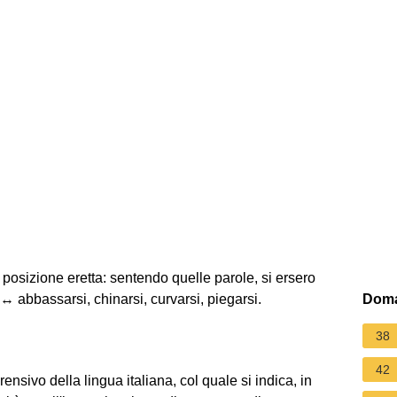
posizione eretta: sentendo quelle parole, si ersero
si. ↔ abbassarsi, chinarsi, curvarsi, piegarsi.
Doma
38
42
nsivo della lingua italiana, col quale si indica, in