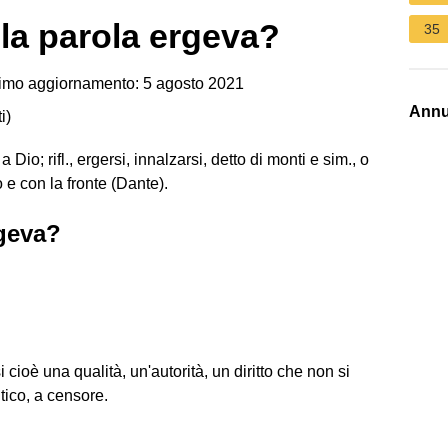
 la parola ergeva?
35
imo aggiornamento: 5 agosto 2021
Annu
i
)
 Dio; rifl., ergersi, innalzarsi, detto di monti e sim., o
 e con la fronte (Dante).
rgeva?
uirsi cioè una qualità, un'autorità, un diritto che non si
itico, a censore.