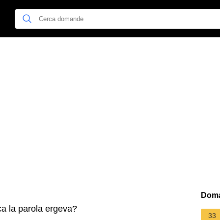
Doma
ca la parola ergeva?
33