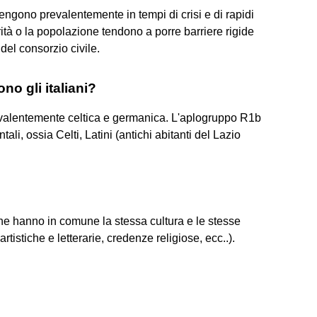
engono prevalentemente in tempi di crisi e di rapidi
rità o la popolazione tendono a porre barriere rigide
 del consorzio civile.
o gli italiani?
 prevalentemente celtica e germanica. L'aplogruppo R1b
tali, ossia Celti, Latini (antichi abitanti del Lazio
e hanno in comune la stessa cultura e le stesse
rtistiche e letterarie, credenze religiose, ecc..).