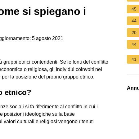
ome si spiegano i
45
44
20
ggiornamento: 5 agosto 2021
44
41
ù gruppi etnici contendenti. Se le fonti del conflitto
conomica o religiosa, gli individui coinvolti nel
per la posizione del proprio gruppo etnico.
Annu
o etnico?
e sociali si fa riferimento al conflitto in cui i
ie posizioni ideologiche sulla base
 valori culturali e religiosi vengono ritenuti