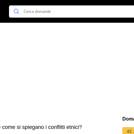
Doma
ome si spiegano i conflitti etnici?
42