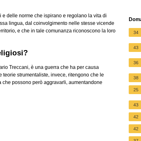
i e delle norme che ispirano e regolano la vita di
Doma
essa lingua, dal coinvolgimento nelle stesse vicende
erritorio, e che in tale comunanza riconoscono la loro
34
43
eligiosi?
36
lario Treccani, è una guerra che ha per causa
Le teorie strumentaliste, invece, ritengono che le
38
, ma che possono però aggravarli, aumentandone
25
43
42
42
37