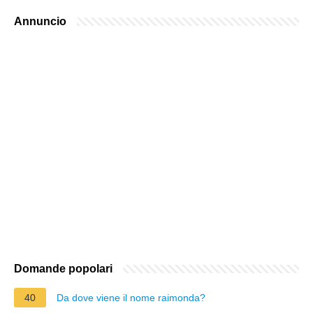
Annuncio
Domande popolari
40
Da dove viene il nome raimonda?