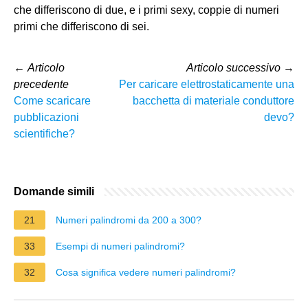
che differiscono di due, e i primi sexy, coppie di numeri
primi che differiscono di sei.
←
Articolo
Articolo successivo
→
precedente
Per caricare elettrostaticamente una
Come scaricare
bacchetta di materiale conduttore
pubblicazioni
devo?
scientifiche?
Domande simili
21
Numeri palindromi da 200 a 300?
33
Esempi di numeri palindromi?
32
Cosa significa vedere numeri palindromi?