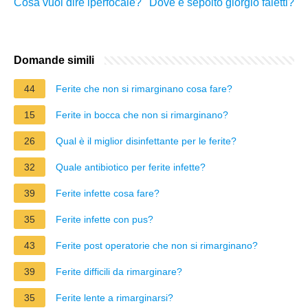
Cosa vuol dire iperfocale?
Dove è sepolto giorgio faletti?
Domande simili
44
Ferite che non si rimarginano cosa fare?
15
Ferite in bocca che non si rimarginano?
26
Qual è il miglior disinfettante per le ferite?
32
Quale antibiotico per ferite infette?
39
Ferite infette cosa fare?
35
Ferite infette con pus?
43
Ferite post operatorie che non si rimarginano?
39
Ferite difficili da rimarginare?
35
Ferite lente a rimarginarsi?