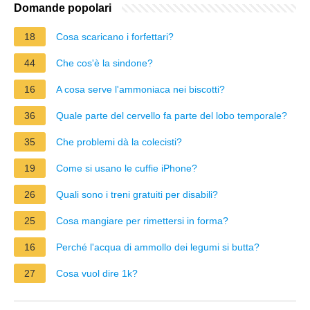
Domande popolari
18
Cosa scaricano i forfettari?
44
Che cos'è la sindone?
16
A cosa serve l'ammoniaca nei biscotti?
36
Quale parte del cervello fa parte del lobo temporale?
35
Che problemi dà la colecisti?
19
Come si usano le cuffie iPhone?
26
Quali sono i treni gratuiti per disabili?
25
Cosa mangiare per rimettersi in forma?
16
Perché l'acqua di ammollo dei legumi si butta?
27
Cosa vuol dire 1k?