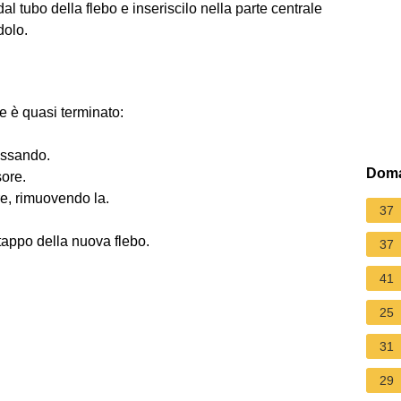
dal tubo della flebo e inseriscilo nella parte centrale
dolo.
e è quasi terminato:
assando.
Doma
sore.
e, rimuovendo la.
37
tappo della nuova flebo.
37
41
25
31
29