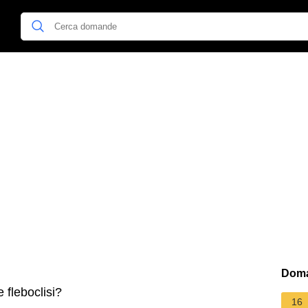
Doma
 fleboclisi?
16