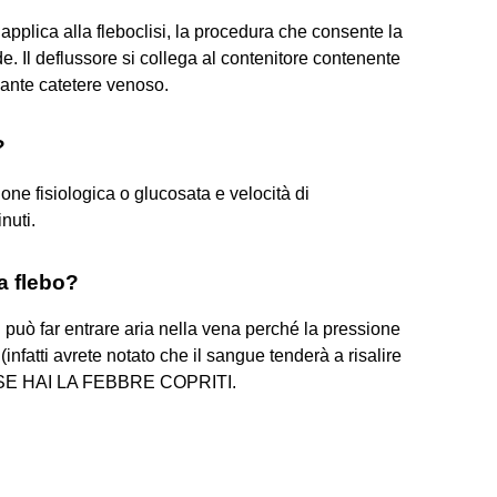
 applica alla fleboclisi, la procedura che consente la
e. Il deflussore si collega al contenitore contenente
iante catetere venoso.
?
ne fisiologica o glucosata e velocità di
nuti.
a flebo?
on può far entrare aria nella vena perché la pressione
infatti avrete notato che il sangue tenderà a risalire
io). SE HAI LA FEBBRE COPRITI.