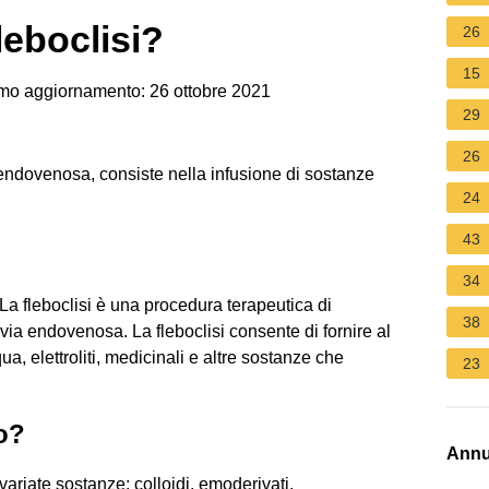
leboclisi?
26
15
mo aggiornamento: 26 ottobre 2021
29
26
 endovenosa, consiste nella infusione di sostanze
24
43
34
La fleboclisi è una procedura terapeutica di
38
ia endovenosa. La fleboclisi consente di fornire al
a, elettroliti, medicinali e altre sostanze che
23
o?
Annu
variate sostanze: colloidi, emoderivati,