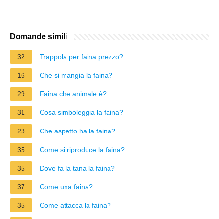
Domande simili
32
Trappola per faina prezzo?
16
Che si mangia la faina?
29
Faina che animale è?
31
Cosa simboleggia la faina?
23
Che aspetto ha la faina?
35
Come si riproduce la faina?
35
Dove fa la tana la faina?
37
Come una faina?
35
Come attacca la faina?