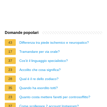
Domande popolari
43
Differenza tra piede ischemico e neuropatico?
17
Tramandare per via orale?
37
Cos'è il linguaggio specialistico?
23
Accolito che cosa significa?
28
Qual è il re dello zodiaco?
35
Quando ha esordito totti?
23
Quanto costa mettere faretti per controsoffitto?
37
Come scollegare 2 account Instagram?