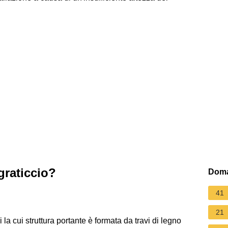
graticcio?
Doma
41
21
 la cui struttura portante è formata da travi di legno