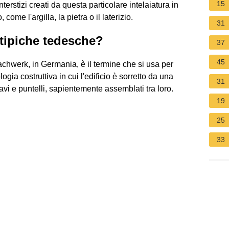
15
terstizi creati da questa particolare intelaiatura in
ome l'argilla, la pietra o il laterizio.
31
tipiche tedesche?
37
45
chwerk, in Germania, è il termine che si usa per
gia costruttiva in cui l'edificio è sorretto da una
31
travi e puntelli, sapientemente assemblati tra loro.
19
25
33