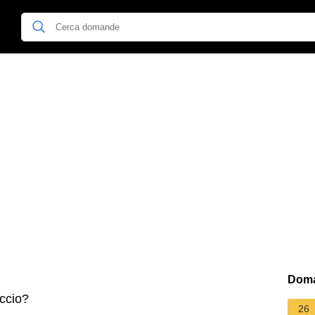
Doma
iccio?
26