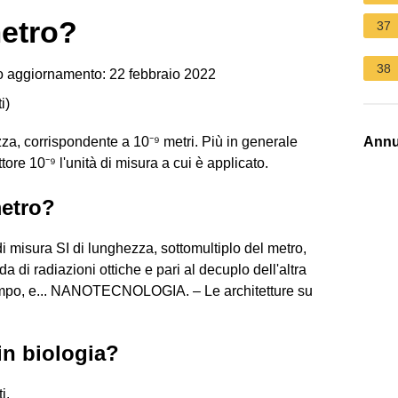
metro?
37
38
 aggiornamento: 22 febbraio 2022
i
)
zza, corrispondente a 10⁻⁹ metri. Più in generale
Annu
tore 10⁻⁹ l'unità di misura a cui è applicato.
metro?
 misura SI di lunghezza, sottomultiplo del metro,
 di radiazioni ottiche e pari al decuplo dell'altra
campo, e... NANOTECNOLOGIA. – Le architetture su
in biologia?
i.