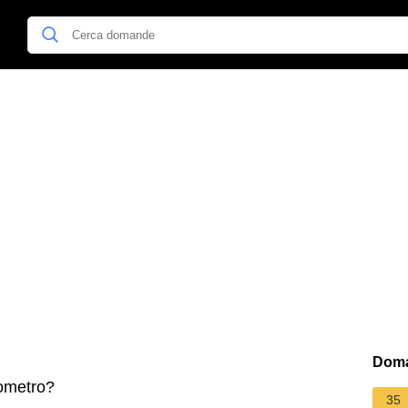
Doma
ometro?
35