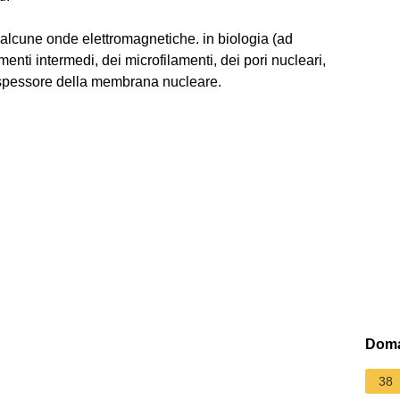
i alcune onde elettromagnetiche. in biologia (ad
menti intermedi, dei microfilamenti, dei pori nucleari,
 spessore della membrana nucleare.
Doma
38