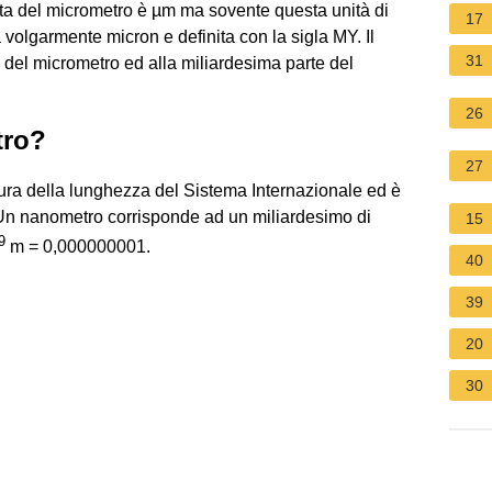
tta del micrometro è µm ma sovente questa unità di
17
 volgarmente micron e definita con la sigla MY. Il
31
 del micrometro ed alla miliardesima parte del
26
tro?
27
sura della lunghezza del Sistema Internazionale ed è
. Un nanometro corrisponde ad un miliardesimo di
15
9
m = 0,000000001.
40
39
20
30