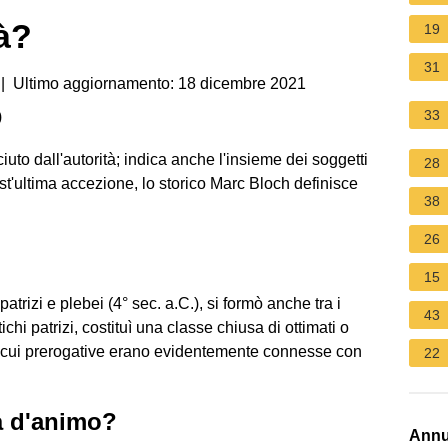
à?
19
31
| Ultimo aggiornamento: 18 dicembre 2021
33
)
ciuto dall'autorità; indica anche l'insieme dei soggetti
28
st'ultima accezione, lo storico Marc Bloch definisce
38
26
15
atrizi e plebei (4° sec. a.C.), si formò anche tra i
43
chi patrizi, costituì una classe chiusa di ottimati o
le cui prerogative erano evidentemente connesse con
22
à d'animo?
Annu