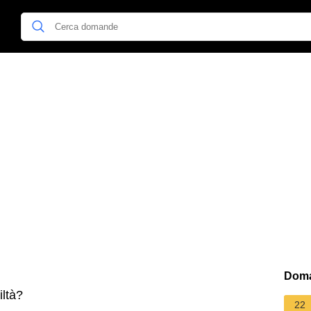
Doma
iltà?
22