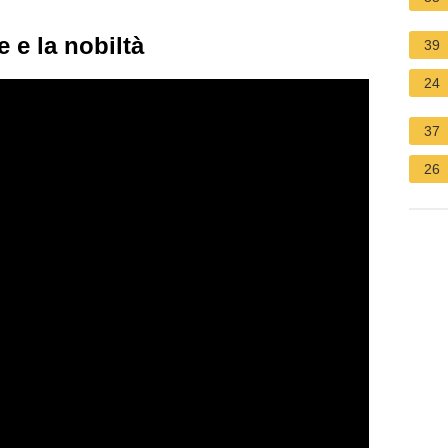
 e la nobiltà
39
24
37
26