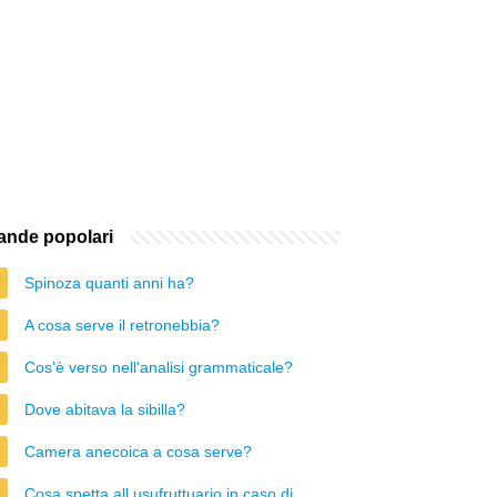
nde popolari
Spinoza quanti anni ha?
A cosa serve il retronebbia?
Cos'è verso nell'analisi grammaticale?
Dove abitava la sibilla?
Camera anecoica a cosa serve?
Cosa spetta all usufruttuario in caso di