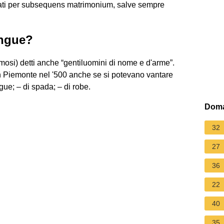
timati per subsequens matrimonium, salve sempre
angue?
amosi) detti anche “gentiluomini di nome e d'arme”.
in Piemonte nel '500 anche se si potevano vantare
gue; – di spada; – di robe.
Doma
32
27
36
22
40
35