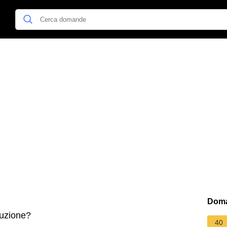
Doma
luzione?
40