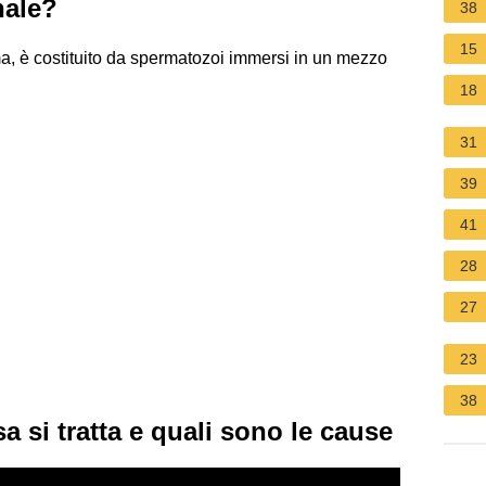
nale?
38
15
a, è costituito da spermatozoi immersi in un mezzo
18
31
39
41
28
27
23
38
a si tratta e quali sono le cause