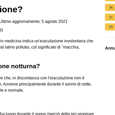
zione?
36
31
Ultimo aggiornamento: 5 agosto 2021
35
i
)
, in medicina indica un'eiaculazione involontaria che
l latino pollutio, col significato di "macchia,
Annu
ione notturna?
nale che, in discordanza con l'eiaculazione non è
. Avviene principalmente durante il sonno di notte,
le e normale.
a luogo durante il sonno (perciò detta più propriam.