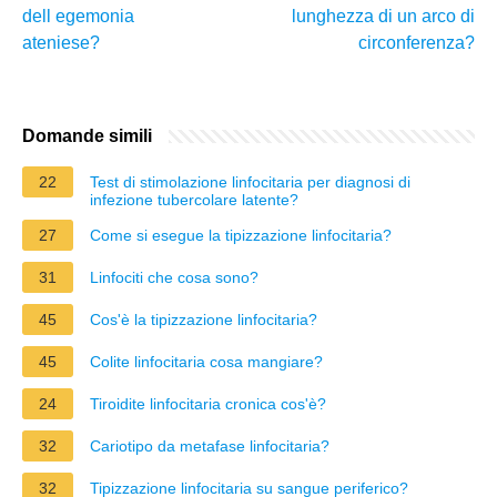
dell egemonia
lunghezza di un arco di
ateniese?
circonferenza?
Domande simili
22
Test di stimolazione linfocitaria per diagnosi di
infezione tubercolare latente?
27
Come si esegue la tipizzazione linfocitaria?
31
Linfociti che cosa sono?
45
Cos'è la tipizzazione linfocitaria?
45
Colite linfocitaria cosa mangiare?
24
Tiroidite linfocitaria cronica cos'è?
32
Cariotipo da metafase linfocitaria?
32
Tipizzazione linfocitaria su sangue periferico?