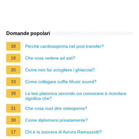
Domande popolari
38
Perchè cardioaspirina nel post transfer?
18
Che cosa vedere ad asti?
20
Come non far sciogliere i ghiacciai?
33
Come collegare cuffie Music sound?
39
La tesi platonica secondo cui conoscere è ricordare
significa che?
31
Che cosa vuol dire osteopenia?
38
Come diplomarsi privatamente?
17
Chi è la suocera di Aurora Ramazzotti?