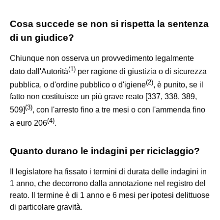
Cosa succede se non si rispetta la sentenza
di un giudice?
Chiunque non osserva un provvedimento legalmente
(
1
)
dato dall'Autorità
per ragione di giustizia o di sicurezza
(
2
)
pubblica, o d'ordine pubblico o d'igiene
, è punito, se il
fatto non costituisce un più grave reato [337, 338, 389,
(
3
)
509]
, con l'arresto fino a tre mesi o con l'ammenda fino
(
4
)
a euro 206
.
Quanto durano le indagini per riciclaggio?
Il legislatore ha fissato i termini di durata delle indagini in
1 anno, che decorrono dalla annotazione nel registro del
reato. Il termine è di 1 anno e 6 mesi per ipotesi delittuose
di particolare gravità.