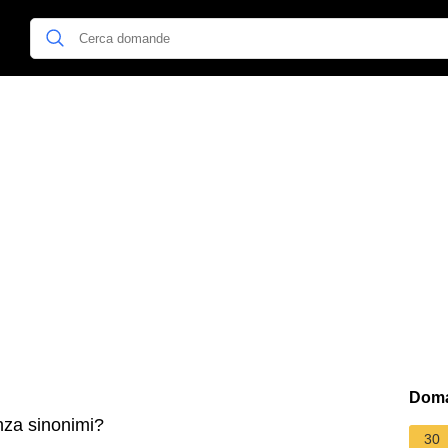
Doma
nza sinonimi?
30