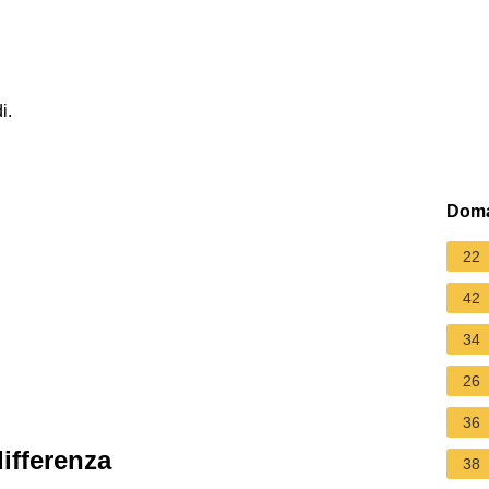
i.
Doma
22
42
34
26
36
ifferenza
38