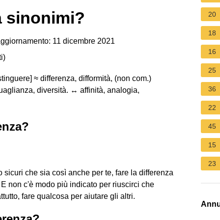
a sinonimi?
20
18
ggiornamento: 11 dicembre 2021
16
i
)
25
tinguere] ≈ differenza, difformità, (non com.)
36
uaglianza, diversità. ↔ affinità, analogia,
22
renza?
45
15
23
o sicuri che sia così anche per te, fare la differenza
. E non c'è modo più indicato per riuscirci che
utto, fare qualcosa per aiutare gli altri.
Annu
ferenza?