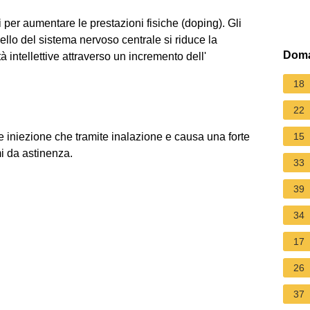
i per aumentare le prestazioni fisiche (doping). Gli
vello del sistema nervoso centrale si riduce la
Doma
 intellettive attraverso un incremento dell'
18
22
 iniezione che tramite inalazione e causa una forte
15
i da astinenza.
33
39
34
17
26
37