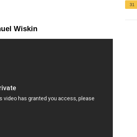
31
uel Wiskin