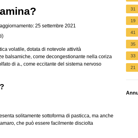
tamina?
31
19
aggiornamento: 25 settembre 2021
41
i
)
35
a volatile, dotata di notevole attività
33
anze balsamiche, come decongestionante nella coriza
solfato di a., come eccitante del sistema nervoso
21
a?
Annu
resenta solitamente sottoforma di pasticca, ma anche
amaro, che può essere facilmente disciolta