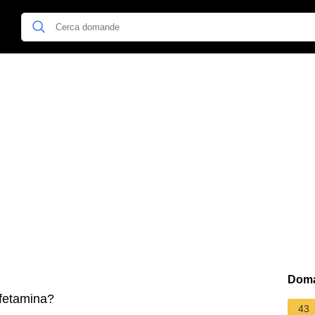
Doma
fetamina?
43