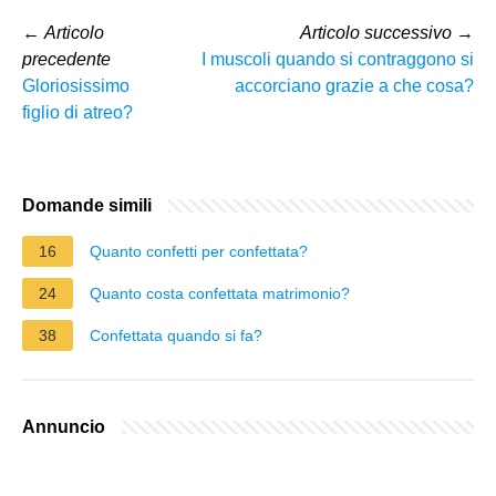
←
Articolo
Articolo successivo
→
precedente
I muscoli quando si contraggono si
Gloriosissimo
accorciano grazie a che cosa?
figlio di atreo?
Domande simili
16
Quanto confetti per confettata?
24
Quanto costa confettata matrimonio?
38
Confettata quando si fa?
Annuncio