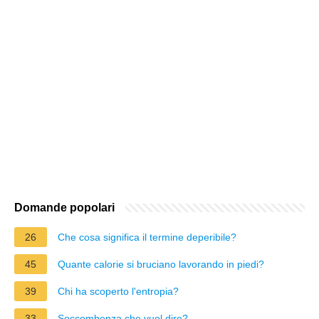
Domande popolari
26
Che cosa significa il termine deperibile?
45
Quante calorie si bruciano lavorando in piedi?
39
Chi ha scoperto l'entropia?
33
Soccombenza che vuol dire?