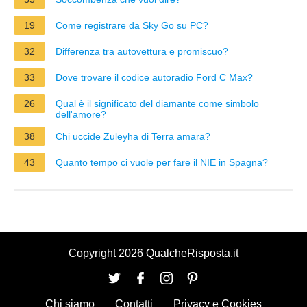
19
Come registrare da Sky Go su PC?
32
Differenza tra autovettura e promiscuo?
33
Dove trovare il codice autoradio Ford C Max?
26
Qual è il significato del diamante come simbolo
dell'amore?
38
Chi uccide Zuleyha di Terra amara?
43
Quanto tempo ci vuole per fare il NIE in Spagna?
Copyright 2026 QualcheRisposta.it
Chi siamo
Contatti
Privacy e Cookies