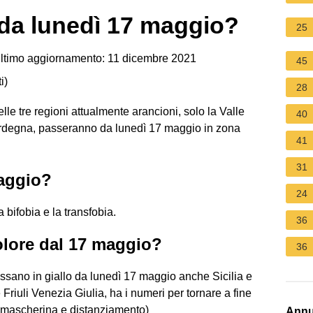
 da lunedì 17 maggio?
25
ltimo aggiornamento: 11 dicembre 2021
45
i
)
28
e tre regioni attualmente arancioni, solo la Valle
40
 Sardegna, passeranno da lunedì 17 maggio in zona
41
31
aggio?
24
 bifobia e la transfobia.
36
lore dal 17 maggio?
36
assano in giallo da lunedì 17 maggio anche Sicilia e
riuli Venezia Giulia, ha i numeri per tornare a fine
e mascherina e distanziamento)
Annu