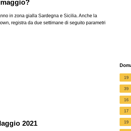
7 maggio?
no in zona gialla Sardegna e Sicilia. Anche la
own, registra da due settimane di seguito parametri
Doma
19
39
16
17
Maggio 2021
19