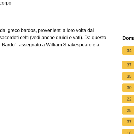
corpo.
 dal greco bardos, provenienti a loro volta dal
sacerdoti celti (vedi anche druidi e vati). Da questo
Doma
"il Bardo", assegnato a William Shakespeare e a
34
37
35
30
22
25
37
18