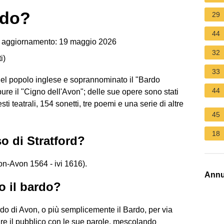
rdo?
29
44
 aggiornamento: 19 maggio 2026
32
i
)
33
del popolo inglese e soprannominato il "Bardo
44
ure il "Cigno dell'Avon"; delle sue opere sono stati
sti teatrali, 154 sonetti, tre poemi e una serie di altre
45
18
o di Stratford?
n-Avon 1564 - ivi 1616).
Annu
o il bardo?
o di Avon, o più semplicemente il Bardo, per via
nare il pubblico con le sue parole, mescolando