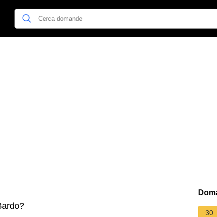
Doma
Bardo?
30