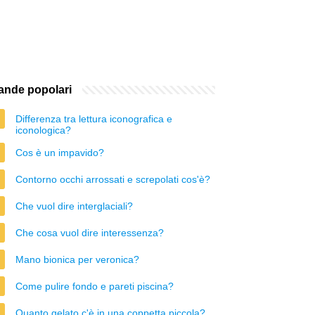
nde popolari
Differenza tra lettura iconografica e
iconologica?
Cos è un impavido?
Contorno occhi arrossati e screpolati cos'è?
Che vuol dire interglaciali?
Che cosa vuol dire interessenza?
Mano bionica per veronica?
Come pulire fondo e pareti piscina?
Quanto gelato c'è in una coppetta piccola?