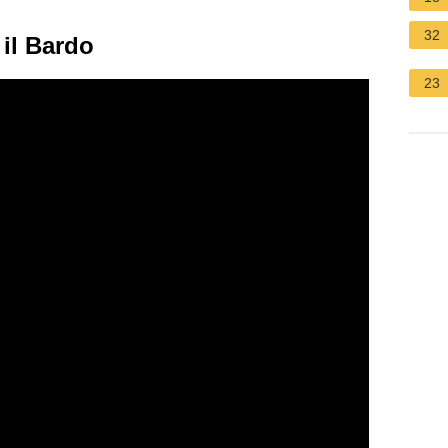
32
 il Bardo
23