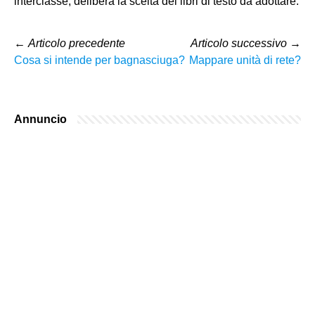
interclasse, delibera la scelta dei libri di testo da adottare.
←
Articolo precedente
Articolo successivo
→
Cosa si intende per bagnasciuga?
Mappare unità di rete?
Annuncio