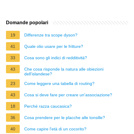
Domande popolari
19
Differenze tra scope dyson?
41
Quale olio usare per le fritture?
33
Cosa sono gli indici di redditività?
43
Che cosa risponde la natura alle obiezioni
dell'islandese?
23
Come leggere una tabella di routing?
43
Cosa si deve fare per creare un'associazione?
18
Perché razza caucasica?
36
Cosa prendere per le placche alle tonsille?
40
Come capire l'età di un cocorito?