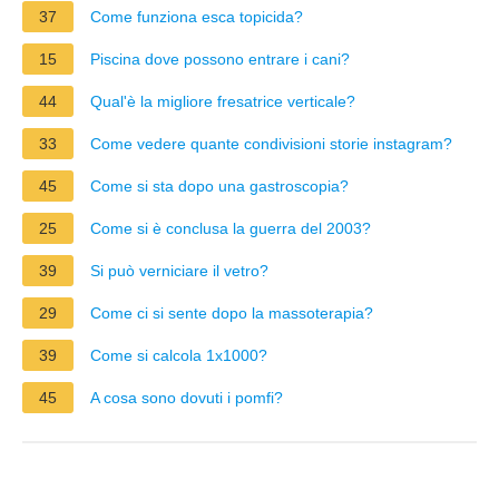
37
Come funziona esca topicida?
15
Piscina dove possono entrare i cani?
44
Qual'è la migliore fresatrice verticale?
33
Come vedere quante condivisioni storie instagram?
45
Come si sta dopo una gastroscopia?
25
Come si è conclusa la guerra del 2003?
39
Si può verniciare il vetro?
29
Come ci si sente dopo la massoterapia?
39
Come si calcola 1x1000?
45
A cosa sono dovuti i pomfi?