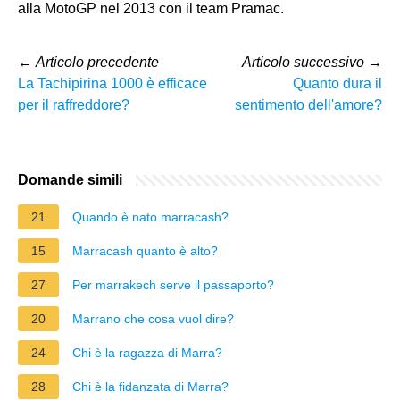
alla MotoGP nel 2013 con il team Pramac.
←
Articolo precedente
Articolo successivo
→
La Tachipirina 1000 è efficace
Quanto dura il
per il raffreddore?
sentimento dell'amore?
Domande simili
21
Quando è nato marracash?
15
Marracash quanto è alto?
27
Per marrakech serve il passaporto?
20
Marrano che cosa vuol dire?
24
Chi è la ragazza di Marra?
28
Chi è la fidanzata di Marra?