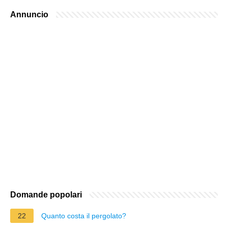
Annuncio
Domande popolari
22
Quanto costa il pergolato?