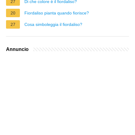
27
Di che colore è il fiordaliso?
20
Fiordaliso pianta quando fiorisce?
27
Cosa simboleggia il fiordaliso?
Annuncio