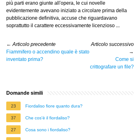
più parti erano giunte all'opera, le cui novelle
evidentemente avevano iniziato a circolare prima della
pubblicazione definitiva, accuse che riguardavano
soprattutto il carattere eccessivamente licenzioso ...
←
Articolo precedente
Articolo successivo
Fiammifero o accendino quale è stato
→
inventato prima?
Come si
crittografare un file?
Domande simili
23
Fiordaliso fiore quanto dura?
37
Che cos'è il fiordaliso?
27
Cosa sono i fiordaliso?