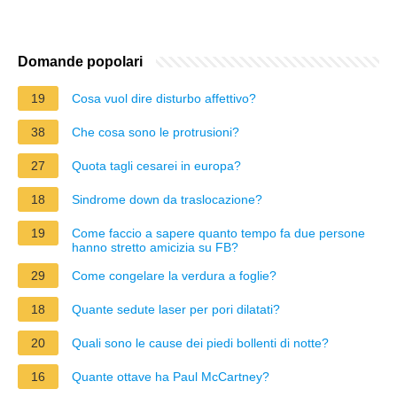
Domande popolari
19
Cosa vuol dire disturbo affettivo?
38
Che cosa sono le protrusioni?
27
Quota tagli cesarei in europa?
18
Sindrome down da traslocazione?
19
Come faccio a sapere quanto tempo fa due persone
hanno stretto amicizia su FB?
29
Come congelare la verdura a foglie?
18
Quante sedute laser per pori dilatati?
20
Quali sono le cause dei piedi bollenti di notte?
16
Quante ottave ha Paul McCartney?